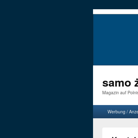
samo ż
Magazin auf Polni
Hauptmenü
Werbung / Anz