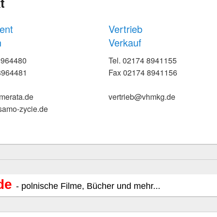
t
ent
Vertrieb
n
Verkauf
 8964480
Tel. 02174 8941155
8964481
Fax 02174 8941156
merata.de
vertrieb@vhmkg.de
samo-zycie.de
de
- polnische Filme, Bücher und mehr...