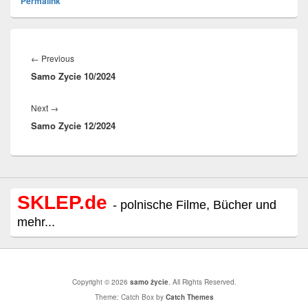
Permalink
Beitragsnavigation
Previous
←
Previous
Samo Zycie 10/2024
post:
Next
Next
→
Samo Zycie 12/2024
post:
SKLEP.de
- polnische Filme, Bücher und
mehr...
Copyright © 2026
samo życie
. All Rights Reserved.
Theme: Catch Box by
Catch Themes