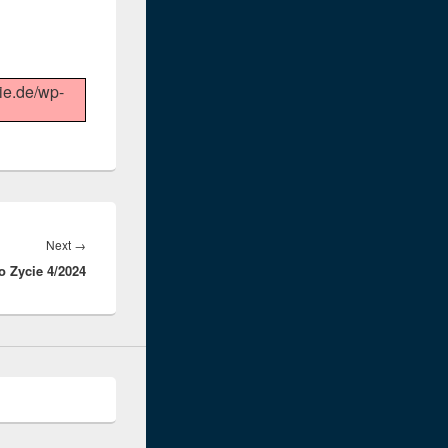
ie.de/wp-
Next
Next
→
 Zycie 4/2024
post: