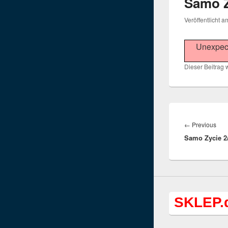
Samo Z
Veröffentlicht 
Unexpect
Dieser Beitrag w
Beitragsnav
Pre
←
Previous
Samo Zycie 2
post
SKLEP.