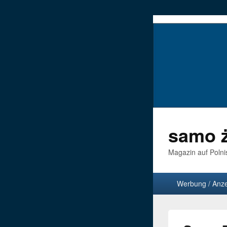
samo ż
Magazin auf Polni
Hauptmenü
Werbung / Anz