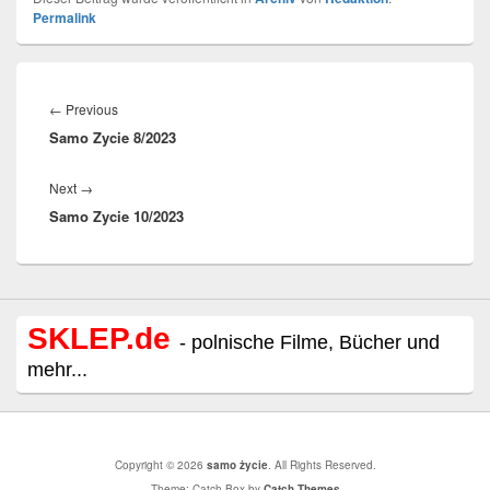
Permalink
Beitragsnavigation
Previous
←
Previous
Samo Zycie 8/2023
post:
Next
Next
→
Samo Zycie 10/2023
post:
SKLEP.de
- polnische Filme, Bücher und
mehr...
Copyright © 2026
samo życie
. All Rights Reserved.
Theme: Catch Box by
Catch Themes